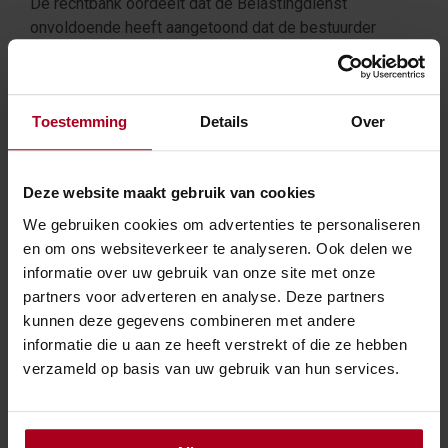
De rechtbank oordeelt dat de Belastingdienst
onvoldoende heeft aangetoond dat de bestuurder
feitelijk leiding gaf. Feitelijk leidinggeven vereist actief
en effectief gedrag. De Belastingdienst heeft niet
kunnen bewijzen dat betalingen uit de eerste
Toestemming
Details
Over
overeenkomst daadwerkelijk bij de speler terecht zijn
gekomen. Bij de tweede overeenkomst ontbreekt
bewijs voor betrokkenheid van de bestuurder. De
Deze website maakt gebruik van cookies
betalingen uit de tweede overeenkomst vinden plaats
tussen mei en september 2015. De bestuurder is sinds
We gebruiken cookies om advertenties te personaliseren
maart 2015 niet meer werkzaam bij de club. De
en om ons websiteverkeer te analyseren. Ook delen we
rechtbank benadrukt dat enkel bestuurder zijn
informatie over uw gebruik van onze site met onze
onvoldoende is voor feitelijk leidinggeven. Er moet
partners voor adverteren en analyse. Deze partners
sprake zijn van actieve betrokkenheid bij de verboden
kunnen deze gegevens combineren met andere
gedraging.
informatie die u aan ze heeft verstrekt of die ze hebben
verzameld op basis van uw gebruik van hun services.
Fiscale lessen
Louter bestuurder zijn is onvoldoende voor een