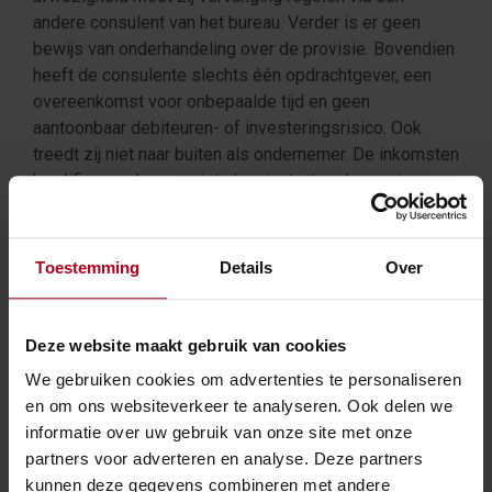
andere consulent van het bureau. Verder is er geen
bewijs van onderhandeling over de provisie. Bovendien
heeft de consulente slechts één opdrachtgever, een
overeenkomst voor onbepaalde tijd en geen
aantoonbaar debiteuren- of investeringsrisico. Ook
treedt zij niet naar buiten als ondernemer. De inkomsten
kwalificeren daarom niet als winst uit onderneming.
Fictieve dienstbetrekking
Toestemming
Details
Over
Het hof concludeert dat er sprake is van een fictieve
dienstbetrekking. De consulente verleent tegen
Deze website maakt gebruik van cookies
beloning structureel bemiddeling om overeenkomsten
tussen cliënten en het relatiebureau tot stand te
We gebruiken cookies om advertenties te personaliseren
brengen. De consulente werkt exclusief voor het
en om ons websiteverkeer te analyseren. Ook delen we
bureau, wordt niet bijgestaan door anderen en haar
informatie over uw gebruik van onze site met onze
inkomsten (provisie) zijn direct gekoppeld aan haar
partners voor adverteren en analyse. Deze partners
bemiddelingsactiviteiten. De navorderingsaanslagen
kunnen deze gegevens combineren met andere