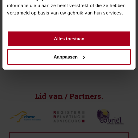
zijn terecht.
informatie die u aan ze heeft verstrekt of die ze hebben
verzameld op basis van uw gebruik van hun services.
Bron:Gerechtshof Den Haag | jurisprudentie |
ECLI:NL:GHDHA:2026:353 | 19-01-2026
Alles toestaan
Aanpassen
←
Overzicht
→
Lid van / Partners.