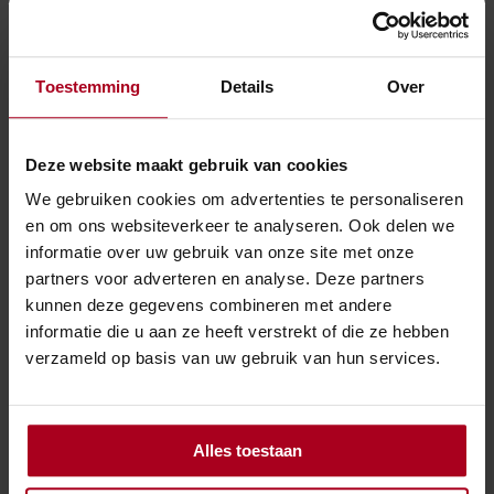
aanslag op de beschikbare (achteraf onjuiste)
gegevens van de werkgever. De rechtbank concludeert
dat de gevolgen van het niet reageren op de brief voor
Toestemming
Details
Over
rekening en risico van de belastingplichtige komen. Er
is geen sprake van een aan de inspecteur te wijten
onrechtmatigheid.
Deze website maakt gebruik van cookies
We gebruiken cookies om advertenties te personaliseren
Bron:Rechtbank Noord-Nederland | jurisprudentie |
en om ons websiteverkeer te analyseren. Ook delen we
ECLI:NL:RBNNE:2024:4368 | 21-10-2024
informatie over uw gebruik van onze site met onze
partners voor adverteren en analyse. Deze partners
kunnen deze gegevens combineren met andere
informatie die u aan ze heeft verstrekt of die ze hebben
←
Overzicht
→
verzameld op basis van uw gebruik van hun services.
Alles toestaan
Lid van / Partners.