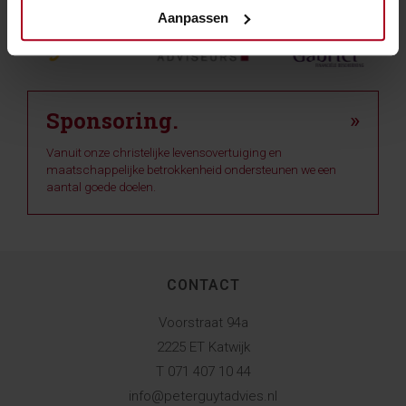
Aanpassen
Sponsoring.
»
Vanuit onze christelijke levensovertuiging en
maatschappelijke betrokkenheid ondersteunen we een
aantal goede doelen.
CONTACT
Voorstraat 94a
2225 ET Katwijk
T 071 407 10 44
info@peterguytadvies.nl