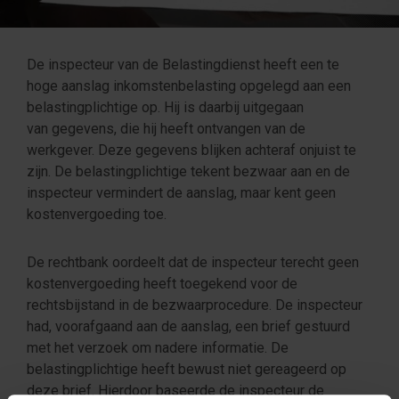
De inspecteur van de Belastingdienst heeft een te
hoge aanslag inkomstenbelasting opgelegd aan een
belastingplichtige op. Hij is daarbij uitgegaan
van gegevens, die hij heeft ontvangen van de
werkgever. Deze gegevens blijken achteraf onjuist te
zijn. De belastingplichtige tekent bezwaar aan en de
inspecteur vermindert de aanslag, maar kent geen
kostenvergoeding toe.
De rechtbank oordeelt dat de inspecteur terecht geen
kostenvergoeding heeft toegekend voor de
rechtsbijstand in de bezwaarprocedure. De inspecteur
had, voorafgaand aan de aanslag, een brief gestuurd
met het verzoek om nadere informatie. De
belastingplichtige heeft bewust niet gereageerd op
deze brief. Hierdoor baseerde de inspecteur de