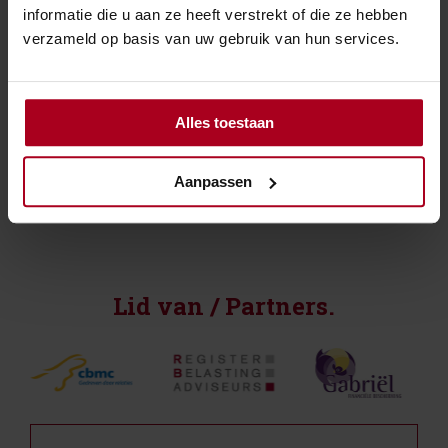
opgegeven bedragen.
informatie die u aan ze heeft verstrekt of die ze hebben
verzameld op basis van uw gebruik van hun services.
Bron:Rechtbank Gelderland | jurisprudentie |
ECLI:NL:RBGEL:2025:10896 | 11-12-2025
Alles toestaan
Aanpassen
←
Overzicht
→
Lid van / Partners.