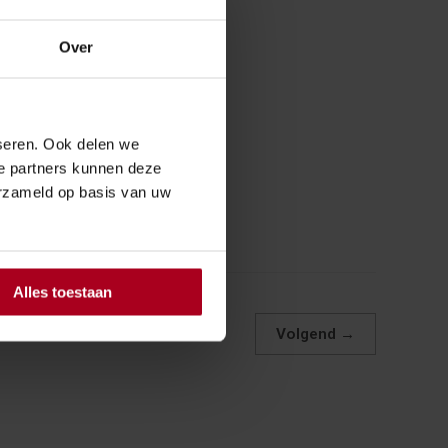
eslagen. Dit naslagwerk is nu
Over
e wet- en regelgeving sluit het
d uit aan de hand van
casussen.
seren. Ook delen we
ze partners kunnen deze
erzameld op basis van uw
Alles toestaan
Volgend
→