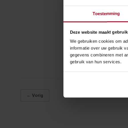
Het Handboek Dienst Toeslage
Toestemming
voor iedereen beschikbaar op 
Handboek zo veel mogelijk aan 
Deze website maakt gebruik
gerechtelijke uitspraken, st
We gebruiken cookies om adv
informatie over uw gebruik v
Bron:Belastingdienst | publicatie |
gegevens combineren met and
gebruik van hun services.
←
Vorig