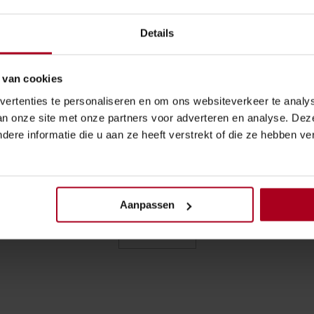
n is een naslagwerk voor alle medewerkers van de Dienst To
Details
de site
https://handboek.toeslagen.nl/
. Voor de uitleg van d
op de praktijk. Dienst Toeslagen legt een regel bijvoorbeel
 van cookies
andpunten van de Kennisgroep Toeslagen en voorbeelden van 
ertenties te personaliseren en om ons websiteverkeer te analy
an onze site met onze partners voor adverteren en analyse. De
 25-09-2025
ere informatie die u aan ze heeft verstrekt of die ze hebben v
Aanpassen
Overzicht