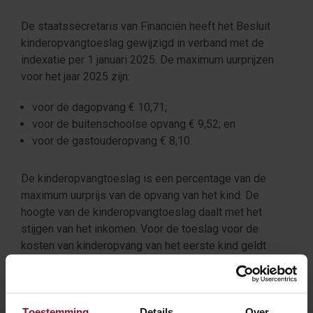
De staatssecretaris van Financiën heeft het Besluit
kinderopvangtoeslag gewijzigd in verband met de
indexatie per 1 januari 2025. De maximum uurprijzen
voor het jaar 2025 zijn:
voor de dagopvang € 10,71;
voor de buitenschoolse opvang € 9,52; en
voor de gastouderopvang € 8,10.
De kinderopvangtoeslag is een percentage van de
maximum uurprijs van de opvang van het kind. De
hoogte van de kinderopvangtoeslag daalt met het
stijgen van het inkomen. Voor de toeslag voor de
kosten van kinderopvang van het eerste kind geldt
vanaf een bepaald inkomen een vaste voet van 33,3%
van de maximum uurprijs. Dat inkomen wordt verhoogd
van € 138.890 in 2024 naar € 159.225 in 2025.
Toestemming
Details
Over