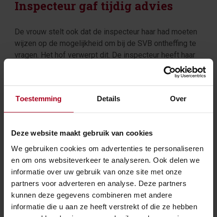
Inspecteur gaf tijdig advies
De vrouw stelt ook dat de inspecteur haar had moeten
wijzen op de mogelijkheid om bij de SVB ontheffing te
vragen. Het hof verwerpt dit. De inspecteur heeft haar
gemachtigde al op 23 oktober 2023 per e-mail
geadviseerd om de SVB te vragen de
verzekeringsplicht stop te zetten en te vragen of de
Toestemming
Details
Over
ontvangen AOW-uitkering terugbetaald kan worden. Dat
was ruim vóór de aanslag van 28 november 2023. Van
een tekortkoming in de voorlichtende taak is dan ook
Deze website maakt gebruik van cookies
geen sprake.
We gebruiken cookies om advertenties te personaliseren
Belastingrechter niet bevoegd
en om ons websiteverkeer te analyseren. Ook delen we
informatie over uw gebruik van onze site met onze
partners voor adverteren en analyse. Deze partners
Het hof oordeelt dat de aanslag Zvw rechtmatig is. De
kunnen deze gegevens combineren met andere
vrouw is verzekerd, dus is zij de bijdrage verschuldigd.
informatie die u aan ze heeft verstrekt of die ze hebben
Het hof is als belastingrechter niet bevoegd om de