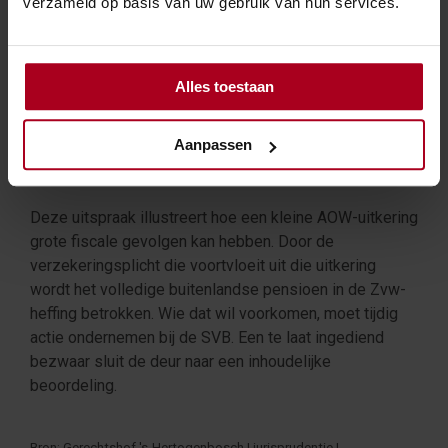
verzameld op basis van uw gebruik van hun services.
SVB op te dragen de verzekeringsplicht met
terugwerkende kracht stop te zetten. Tegen
beslissingen van de SVB staan rechtsmiddelen open
bij de algemene bestuursrechter. De vrouw heeft die
Alles toestaan
route bewandeld, maar haar bezwaar was te laat.
Aanpassen
Termijnen zijn streng
Deze uitspraak illustreert hoe een kleine AOW-uitkering
grote fiscale gevolgen kan hebben. Door de
verzekeringsplicht die voortvloeit uit die uitkering
wordt het volledige buitenlandse pensioen in de Zvw-
heffing betrokken. Wie dat wil voorkomen, moet tijdig
actie ondernemen bij de SVB. Een te laat ingediend
bezwaar sluit de deur naar een inhoudelijke
beoordeling.
Bron: Gerechtshof 's-Hertogenbosch | jurisprudentie |