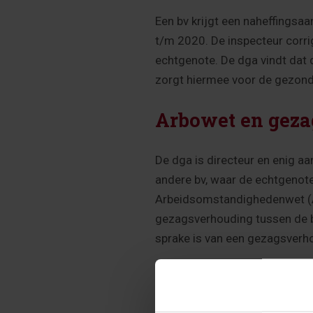
Een bv krijgt een naheffingsa
t/m 2020. De inspecteur corri
echtgenote. De dga vindt dat 
zorgt hiermee voor de gezondh
Arbowet en gez
De dga is directeur en enig a
andere bv, waar de echtgenote 
Arbeidsomstandighedenwet (Arb
gezagsverhouding tussen de bv
sprake is van een gezagsverh
Gerichte vrijstel