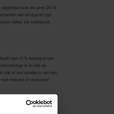
e opgelegd over de jaren 2018
nementen van de dga en zijn
ningen vallen. De werkgever
 heeft een 51%-belang in een
zelfstandige is en dat de
 dat er wel sprake is van een
niet relevant of materieel