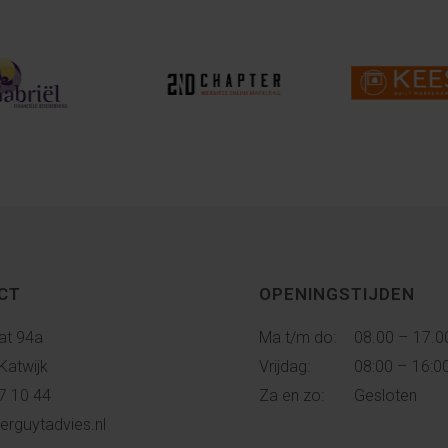
CT
OPENINGSTIJDEN
at 94a
Ma t/m do:
08.00 – 17.0
Katwijk
Vrijdag:
08:00 – 16:0
7 10 44
Za en zo:
Gesloten
erguytadvies.nl