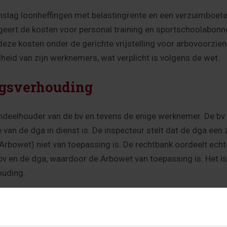
anslag loonheffingen met belastingrente en een verzuimboet
geert de kosten voor personal training en sportschoolabon
deze kosten onder de gerichte vrijstelling voor arbovoorzie
eid van zijn werknemers, wat verplicht is volgens de wet.
agsverhouding
andeelhouder van de bv en tevens de enige werknemer. De bv
van de dga in dienst is. De inspecteur stelt dat de dga een 
owet) niet van toepassing is. De rechtbank oordeelt echter
 en de dga, waardoor de Arbowet van toepassing is. Het is 
ouding.
ling en partner