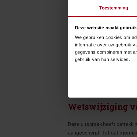
De bv stelt dat de kosten voo
Toestemming
voor arbovoorzieningen vallen.
direct-verbandcriterium niet l
Deze website maakt gebruik
omstandigheden van deze zaak 
voor de partner van de dga val
We gebruiken cookies om adv
informatie over uw gebruik v
Werkplek
gegevens combineren met and
gebruik van hun services.
De inspecteur betwist ook dat 
arbovoorzieningen ook buiten d
de inspecteur over de gebruik
Wetswijziging v
Deze uitspraak heeft betrekki
aangescherpt. Tot dat moment 