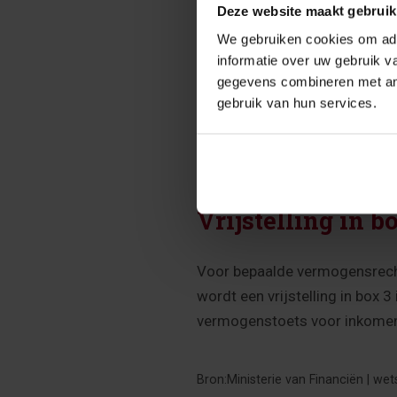
Deze website maakt gebruik
Zelfstandigenaftrek
We gebruiken cookies om adv
informatie over uw gebruik v
Mkb-winstvrijstelling
gegevens combineren met and
gebruik van hun services.
Terugdraaien ver
Het kabinet stelt voor om het 
Vrijstelling in b
Voor bepaalde vermogensrecht
wordt een vrijstelling in bo
vermogenstoets voor inkomens
Bron:Ministerie van Financiën | wet