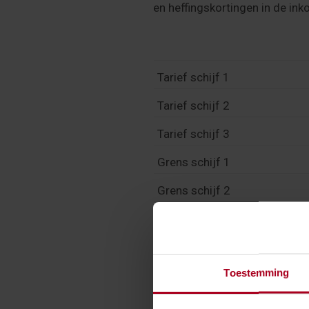
en heffingskortingen in de inko
Tarief schijf 1
Tarief schijf 2
Tarief schijf 3
Grens schijf 1
Grens schijf 2
Algemene heffingskorting, m
Arbeidskorting, maximaal
Toestemming
IACK, maximaal
Jonggehandicaptenkorting