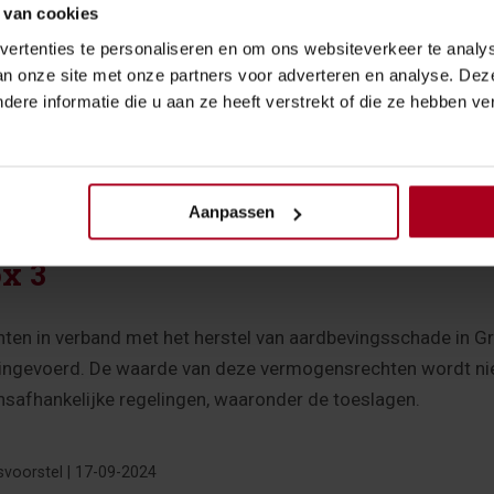
 van cookies
€ 3.750
ertenties te personaliseren en om ons websiteverkeer te analy
an onze site met onze partners voor adverteren en analyse. De
13,31%
ere informatie die u aan ze heeft verstrekt of die ze hebben v
hoging box 2-tarief
tarief van de tweede schijf van box 2 van 33% te verlagen n
Aanpassen
ox 3
en in verband met het herstel van aardbevingsschade in G
x 3 ingevoerd. De waarde van deze vermogensrechten wordt 
afhankelijke regelingen, waaronder de toeslagen.
svoorstel | 17-09-2024