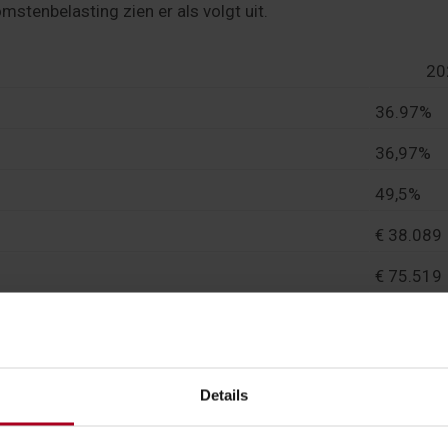
mstenbelasting zien er als volgt uit.
20
36.97%
36,97%
49,5%
€ 38.089
€ 75.519
aximaal
€ 3.362
€ 5.532
Details
€ 2.950
€ 898