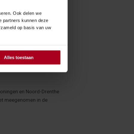
€ 2.470
seren. Ook delen we
ze partners kunnen deze
12,7%
erzameld op basis van uw
aar 31%.
Alles toestaan
roningen en Noord-Drenthe
niet meegenomen in de