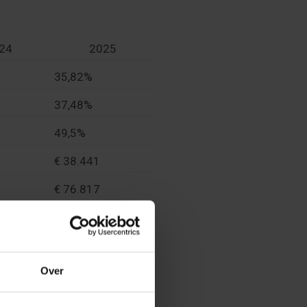
24
2025
35,82%
37,48%
49,5%
€ 38.441
€ 76.817
€ 3.068
€ 5.599
Over
€ 2.986
€ 909