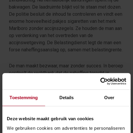
bakwagen. De laadruimte blijkt vol te staan met dozen.
De politie besluit de inhoud te controleren en vindt een
enorme hoeveelheid pakjes sigaretten van het merk
Marlboro zonder accijnszegels. Ze houden de man aan
op verdenking van het overtreden van de
accijnswetgeving. De Belastingdienst legt de man een
forse naheffingsaanslag op, samen met belastingrente.
De man maakt bezwaar, maar zonder succes. In beroep
oordeelt de rechtbank dat de naheffing terecht is.
Vervolgens gaat de man in hoger beroep. Het hof
beslist dat het bewijsmateriaal, de aangetroffen
sigaretten, onrechtmatig is verkregen. Volgens het hof
Toestemming
Details
Over
heeft de politie onbevoegd gehandeld toen ze de
dozen opende. Hierdoor wordt het bewijs uitgesloten
en vervalt de grondslag voor de naheffing.
Deze website maakt gebruik van cookies
We gebruiken cookies om advertenties te personaliseren
In cassatie is de vraag of het onrechtmatig verkregen