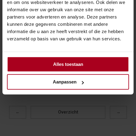
en om ons websiteverkeer te analyseren. Ook delen we
bewijs tóch mag worden gebruikt voor de
informatie over uw gebruik van onze site met onze
belastingheffing. De procureur-generaal concludeert dat
partners voor adverteren en analyse. Deze partners
dit wel mogelijk is. Immers, slechts in zeer
kunnen deze gegevens combineren met andere
uitzonderlijke gevallen wordt bewijs in belastingzaken
informatie die u aan ze heeft verstrekt of die ze hebben
uitgesloten. Het handelen van de politie, hoewel onjuist,
verzameld op basis van uw gebruik van hun services.
voldoet niet aan de zware eisen van het 'zozeer
indruist'-criterium. Daardoor kan de naheffingsaanslag
voor de accijns worden gehandhaafd.
Alles toestaan
Bron:Parket bij de Hoge Raad | Conclusie AG |
ECLI:NL:PHR:2025:782 | 10-07-2025
Aanpassen
←
Overzicht
→