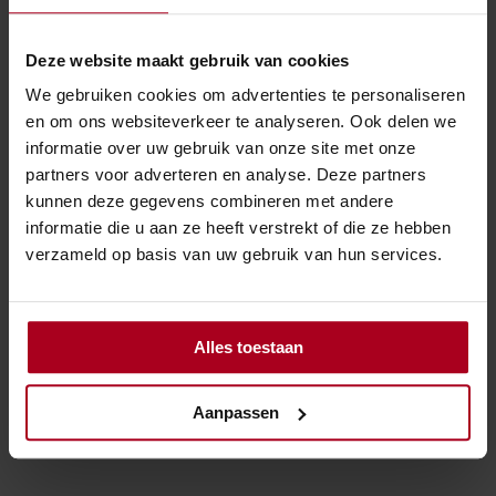
aanzienlijke investeringen te doen. Hij wijst hierbij op
praktische beperkingen. Het praktijkgedeelte heeft
weliswaar een eigen toegang, maar deelt
Deze website maakt gebruik van cookies
voorzieningen zoals nutsaansluitingen, sanitaire
We gebruiken cookies om advertenties te personaliseren
faciliteiten en een inpandige doorgang met het
en om ons websiteverkeer te analyseren. Ook delen we
woongedeelte. Bovendien betreft het één kadastraal
informatie over uw gebruik van onze site met onze
perceel, wat verkoop als zelfstandige eenheid
partners voor adverteren en analyse. Deze partners
onmogelijk maakt.
kunnen deze gegevens combineren met andere
informatie die u aan ze heeft verstrekt of die ze hebben
De rechtbank is het eens met deze argumenten. Zij
verzameld op basis van uw gebruik van hun services.
oordeelt dat het praktijkgedeelte niet rendabel op
zichzelf staat en bij de staking uitsluitend voor
privédoeleinden blijft bestemd. Hierdoor moet rekening
Alles toestaan
worden gehouden met een waardevermindering door
duurzame zelfbewoning bij de vaststelling van de
stakingswinst.
Aanpassen