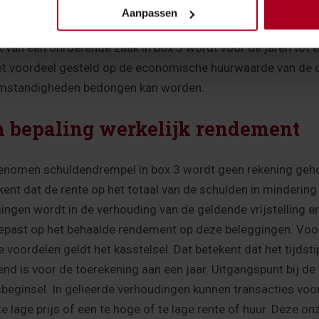
nroerende zaak
Aanpassen
k van een onroerende zaak in box 3 wordt voor de jaren tot e
t voordeel gesteld op de economische huurwaarde van de o
 omstandigheden bedongen kan worden.
n bepaling werkelijk rendement
enomen schuldendrempel in box 3 wordt geen rekening gehou
kent dat de rente op het totaal van de schulden in minderin
ggingen wordt in de verhouding van de geldende vrijstelling 
gepast op het behaalde rendement op deze beleggingen. Voor
e voordelen geldt het kasstelsel. Dat betekent dat het tijdst
d is voor de toerekening aan een jaar. Uitgangspunt bij de 
sbeginsel. In gelieerde verhoudingen kunnen transacties vo
e lage prijs of een te hoge of te lage rente of huur. Deze 