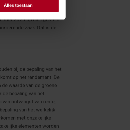
Alles toestaan
n met 2025 op nihil gesteld.
nroerende zaak. Dat is de
den bij de bepaling van het
g komt op het rendement. De
en de waarde van de groene
 de bepaling van het
ip van ontvangst van rente,
bepaling van het werkelijk
orkomen met onzakelijke
onzakelijke elementen worden