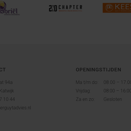
CT
OPENINGSTIJDEN
at 94a
Ma t/m do:
08.00 – 17.0
Katwijk
Vrijdag:
08:00 – 16:0
7 10 44
Za en zo:
Gesloten
erguytadvies.nl