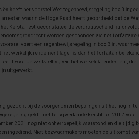
ciën heeft het voorstel Wet tegenbewijsregeling box 3 inge
p arresten waarin de Hoge Raad heeft geoordeeld dat de Wet
n het Kerstarrest geconstateerde verdragsschending onvo
igendomsgrondrecht worden geschonden als het forfaitaire 
voorstel voert een tegenbewijsregeling in box 3 in, waarmee
het werkelijk rendement lager is dan het forfaitair berek
eerd voor de vaststelling van het werkelijk rendement, die i
jn uitgewerkt.
ting gezocht bij de voorgenomen bepalingen uit het nog in te
jsregeling geldt met terugwerkende kracht tot 2017 voor b
ember 2021 nog niet onherroepelijk vaststond en die tijdig 
ben ingediend. Niet-bezwaarmakers moeten de uitkomst va