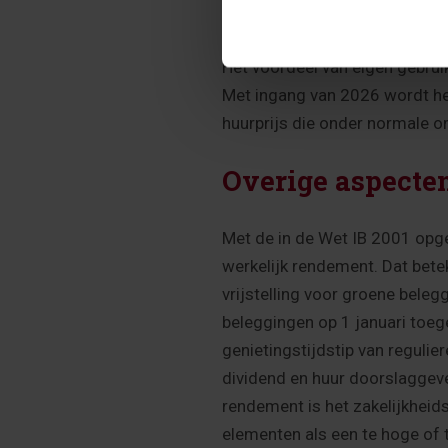
Eigen gebruik o
Het voordeel van eigen gebrui
Met ingang van 2026 wordt he
huurprijs die onder normale
Overige aspecte
Met de in de Wet IB 2001 opg
werkelijk rendement. Dat bete
vrijstelling voor groene bele
beleggingen op 1 januari toe
genietingstijdstip van regulier
dividend en huur doorslaggeven
rendement is het zakelijkheid
elementen als een te hoge of t