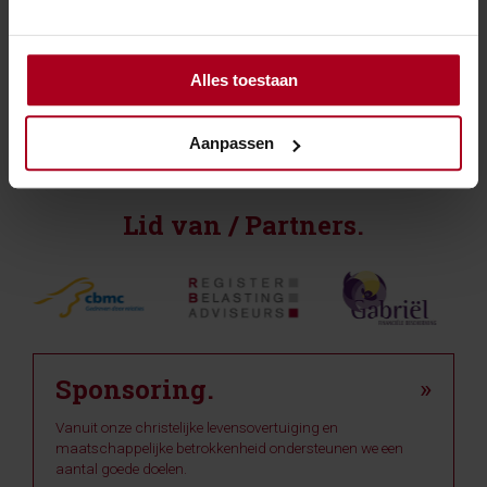
Naam bedrijf
Naam
Adres
Alles toestaan
Postcode en woonplaats
email adres
Aanpassen
Lid van / Partners.
Sponsoring.
»
Vanuit onze christelijke levensovertuiging en
maatschappelijke betrokkenheid ondersteunen we een
aantal goede doelen.