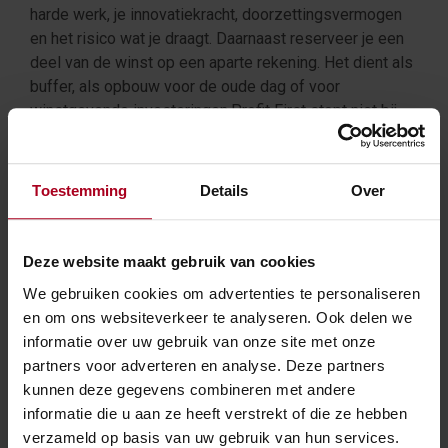
harde werk, je innovatiekracht, doorzettingsvermogen
en het risico wat je draagt. Daarnaast reserveer je een
deel van de winst op een aparte rekening. Het dient als
buffer, als opbouw voor de oude dag of voor
winstgevende investeringen.Profit First stopt niet bij
het inrichten van potjes. Dankzij Profit First heb je
namelijk altijd direct feedback van je bank. Je ontvangt
de feedback niet pas na een jaar, als de jaarrekening af
Toestemming
Details
Over
is, maar iedere dag! Op basis van die feedback ga je
sturen. Sturen naar meer winst, betere keuzes en meer
rust.
Deze website maakt gebruik van cookies
We gebruiken cookies om advertenties te personaliseren
Meer over Profit First lees je in het gratis boekje profit
en om ons websiteverkeer te analyseren. Ook delen we
first in 30 minuten
informatie over uw gebruik van onze site met onze
partners voor adverteren en analyse. Deze partners
vul je gegevens hieronder in om deze gratis te
kunnen deze gegevens combineren met andere
ontvangen
informatie die u aan ze heeft verstrekt of die ze hebben
verzameld op basis van uw gebruik van hun services.