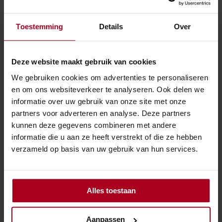
Het hof stelt dat de inspecteur de belastingrente
terecht en in overeenstemming met de wettelijke
Toestemming
Details
Over
bepalingen in rekening heeft gebracht. Het feit dat de
man in eerdere jaren heeft verzocht om stopzetting van
de voorlopige teruggave, verandert niets aan de
Deze website maakt gebruik van cookies
situatie voor 2021. De man heeft voor dat jaar immers
We gebruiken cookies om advertenties te personaliseren
geen specifiek verzoek tot wijziging of stopzetting
en om ons websiteverkeer te analyseren. Ook delen we
ingediend. Het is de verantwoordelijkheid van de man
informatie over uw gebruik van onze site met onze
om de voorlopige aanslag te controleren en indien
partners voor adverteren en analyse. Deze partners
nodig aan te passen.
kunnen deze gegevens combineren met andere
informatie die u aan ze heeft verstrekt of die ze hebben
Rente te hoog?
verzameld op basis van uw gebruik van hun services.
Ook het argument van de man over het rentepercentage
wordt door het hof verworpen. Het hof benadrukt dat
Alles toestaan
het percentage is vastgesteld op grond van de wet en
het daarop gebaseerde besluit. De wetgever heeft een
ruime beoordelingsmarge en het minimum van 4% is
Aanpassen