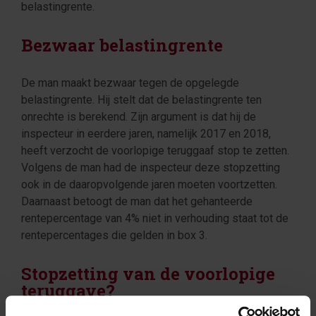
belastingrente.
Bezwaar belastingrente
De man maakt bezwaar tegen de opgelegde
belastingrente. Hij stelt dat de belastingrente ten
onrechte is berekend. Zijn argument is dat hij de
inspecteur in eerdere jaren, namelijk 2017 en 2018,
heeft verzocht de voorlopige teruggaaf stop te zetten.
Volgens de man had de inspecteur deze stopzetting
ook in de daaropvolgende jaren moeten voortzetten.
Daarnaast betoogt de man dat het gehanteerde
rentepercentage van 4% niet in verhouding staat tot de
rentepercentages die gelden in box 3.
Stopzetting van de voorlopige
teruggave?