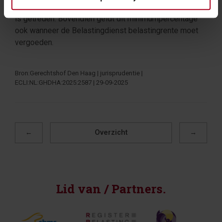
niet dusdanig hoog dat de wetgever buiten deze marge
is getreden. Bovendien geldt dit minimumpercentage
ook wanneer de Belastingdienst belastingrente moet
vergoeden.
Bron:Gerechtshof Den Haag | jurisprudentie |
ECLI:NL:GHDHA:2025:2587 | 29-09-2025
←
Overzicht
→
Lid van / Partners.