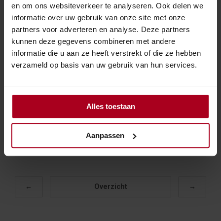
en om ons websiteverkeer te analyseren. Ook delen we
De rechtbank oordeelt dat de inspecteur het
informatie over uw gebruik van onze site met onze
teruggaafverzoek terecht heeft afgewezen. Omdat de
partners voor adverteren en analyse. Deze partners
naheffing van btw over 2016 bij de leverancier door
kunnen deze gegevens combineren met andere
verjaring niet meer mogelijk is, is er geen sprake van ‘in
informatie die u aan ze heeft verstrekt of die ze hebben
rekening gebrachte belasting’ die voor aftrek in
verzameld op basis van uw gebruik van hun services.
aanmerking komt volgens de wet. Het verzoek om
teruggaaf van btw die niet verschuldigd is, kan daarom
niet worden toegekend.
Alles toestaan
Bron:Rechtbank Zeeland-West-Brabant | jurisprudentie |
Aanpassen
ECLI:NL:RBZWB:2025:8079 | 18-11-2025
←
Overzicht
→