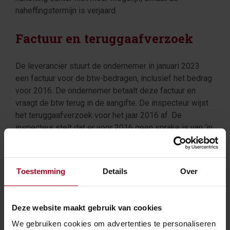
naheffingstermijn is verjaard.
Factuur en teruggaafverzoek
De leverancier stuurt de ondernemer in januari 2023
een factuur voor de btw-bedragen, inclusief het bedrag
voor 2016. De ondernemer betaalt deze factuur en
vraagt de btw terug in de aangifte. De inspecteur wijst
het teruggaafverzoek voor het jaar 2016 af. De
inspecteur stelt dat er voor 2016 geen sprake is van ‘in
rekening gebrachte belasting’, omdat de btw bij de
leverancier wegens verjaring niet meer nageheven kan
worden. De ondernemer had de factuur voor 2016
Toestemming
Details
Over
volgens de inspecteur niet hoeven te betalen, omdat dit
al bekend was.
Deze website maakt gebruik van cookies
Geen teruggaaf
We gebruiken cookies om advertenties te personaliseren